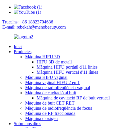
Truca'ns: +86 18823704636
E-mail: rebekah@menobeauty.com
Inici
Productes
Màquina HIFU 3D
HIFU 3D de metall
Màquina HIFU portàtil d'11 línies
Màquina HIFU vertical d'11 línies
Màquina HIFU vaginal
Màquina vaginal HIFU 2 en 1
Màquina de radiofreqüència vaginal
Màquina de cavitació al buit
Màquina de cavitació RF de buit vertical
Màquina de buit CET RET
Màquina de radiofreqüència de focus
Màquina de RF fraccionada
Màquina d'oxigen
Sobre nosaltres