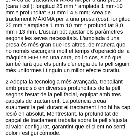
(cara i coll): longitud 25 mm * amplada 1 mm-10
mm * profunditat 3,0 mm i 4,5 mm; Àrea de
tractament MÀXIMA per a una presa (cos): longitud
25 mm * amplada 1 mm-10 mm * profunditat 8,0
mm i 13 mm. L'usuari pot ajustar els paràmetres
segons les seves necessitats. L'amplada d'una
presa és més gran que les altres, de manera que
no només escurçarà molt el temps d'operació de la
màquina HIFU en una cara, coll o cos, sinó que
també farà que els punts d'energia de la pell siguin
més uniformes i tinguin un millor efecte curatiu.
2 Adopta la tecnologia més avançada, treballant
amb precisió en diverses profunditats de la pell
segons l'estat de la pell facial, equipat amb tres
capçals de tractament. La potència creua
suaument la pell durant el tractament i no hi ha cap
lesió en absolut. Mentrestant, la profunditat del
capçal de tractament treballa sobre la pell s'ajusta
al valor configurat, garantint que el client no senti
dolor i estigui còmode.