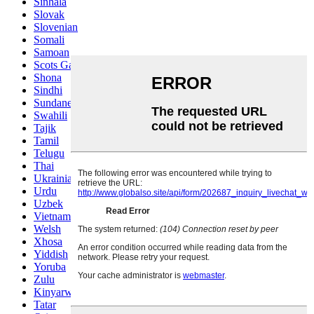
Sinhala
Slovak
Slovenian
Somali
Samoan
Scots Gaelic
Shona
Sindhi
Sundanese
Swahili
Tajik
Tamil
Telugu
Thai
Ukrainian
Urdu
Uzbek
Vietnamese
Welsh
Xhosa
Yiddish
Yoruba
Zulu
Kinyarwanda
Tatar