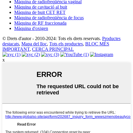
Màquina de radiofreqüència vaginal
Màquina de cavitació al buit
Màquina de buit CET RET
Màquina de radiofreqüència de focus
Màquina de RF fraccionada
Màquina d'oxigen
© Drets d'autor - 2010-2024: Tots els drets reservats.
Productes
destacats
,
Mapa del lloc
,
Tots els productes
,
BLOC MÉS
IMPORTANT
,
CERCA PRINCIPAL
x