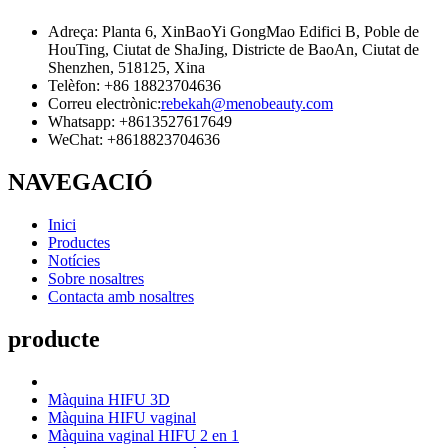
Adreça: Planta 6, XinBaoYi GongMao Edifici B, Poble de
HouTing, Ciutat de ShaJing, Districte de BaoAn, Ciutat de
Shenzhen, 518125, Xina
Telèfon: +86 18823704636
Correu electrònic:
rebekah@menobeauty.com
Whatsapp: +8613527617649
WeChat: +8618823704636
NAVEGACIÓ
Inici
Productes
Notícies
Sobre nosaltres
Contacta amb nosaltres
producte
Màquina HIFU 3D
Màquina HIFU vaginal
Màquina vaginal HIFU 2 en 1