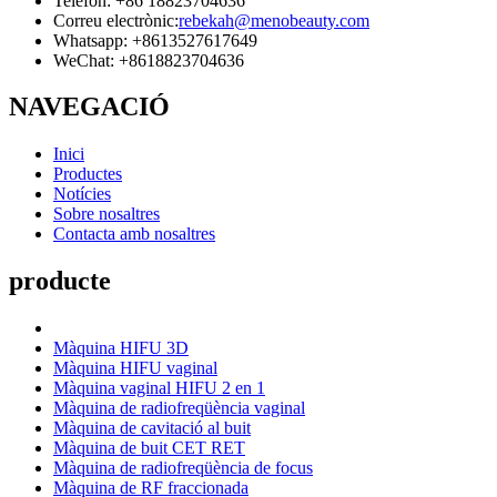
Telèfon: +86 18823704636
Correu electrònic:
rebekah@menobeauty.com
Whatsapp: +8613527617649
WeChat: +8618823704636
NAVEGACIÓ
Inici
Productes
Notícies
Sobre nosaltres
Contacta amb nosaltres
producte
Màquina HIFU 3D
Màquina HIFU vaginal
Màquina vaginal HIFU 2 en 1
Màquina de radiofreqüència vaginal
Màquina de cavitació al buit
Màquina de buit CET RET
Màquina de radiofreqüència de focus
Màquina de RF fraccionada