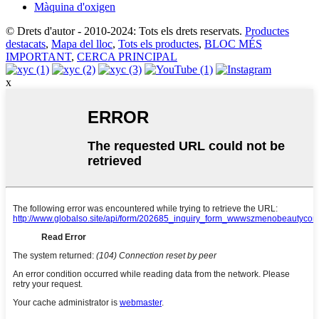
Màquina d'oxigen
© Drets d'autor - 2010-2024: Tots els drets reservats.
Productes
destacats
,
Mapa del lloc
,
Tots els productes
,
BLOC MÉS
IMPORTANT
,
CERCA PRINCIPAL
x