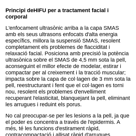
Principi de
HIFU per a tractament facial i
corporal
L'enfocament ultrasònic arriba a la capa SMAS
amb els seus ultrasons enfocats d'alta energia
específics, millora la suspensió SMAS, resolent
completament els problemes de flacciditat i
relaxació facial. Posiciona amb precisió la potència
ultrasònica sobre el SMAS de 4,5 mm sota la pell,
aconseguint el millor efecte de modelar, estirar i
compactar per al creixement i la tracció muscular;
impacta sobre la capa de col·lagen de 3 mm sota la
pell, reestructurant i fent que el col·lagen es torni
nou, resolent els problemes d'envelliment
recuperant l'elasticitat, blanquejant la pell, eliminant
les arrugues i reduint els porus.
No cal preocupar-se per les lesions a la pell, ja que
el poder es concentra a través de l'epidermis. A
més, té les funcions d'estirament ràpid,
contracompactació i allisat ràpid d'arrugues.