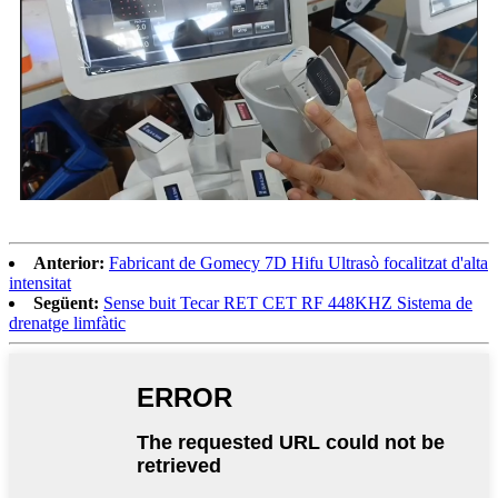
Anterior:
Fabricant de Gomecy 7D Hifu Ultrasò focalitzat d'alta
intensitat
Següent:
Sense buit Tecar RET CET RF 448KHZ Sistema de
drenatge limfàtic