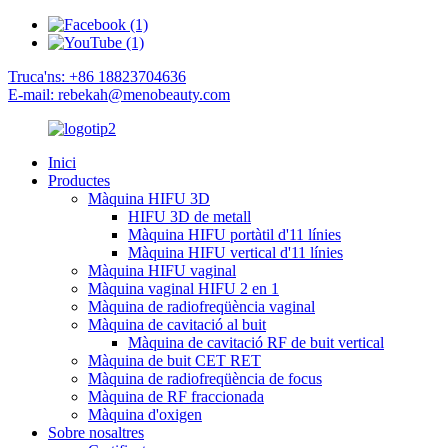
Truca'ns: +86 18823704636
E-mail: rebekah@menobeauty.com
Inici
Productes
Màquina HIFU 3D
HIFU 3D de metall
Màquina HIFU portàtil d'11 línies
Màquina HIFU vertical d'11 línies
Màquina HIFU vaginal
Màquina vaginal HIFU 2 en 1
Màquina de radiofreqüència vaginal
Màquina de cavitació al buit
Màquina de cavitació RF de buit vertical
Màquina de buit CET RET
Màquina de radiofreqüència de focus
Màquina de RF fraccionada
Màquina d'oxigen
Sobre nosaltres