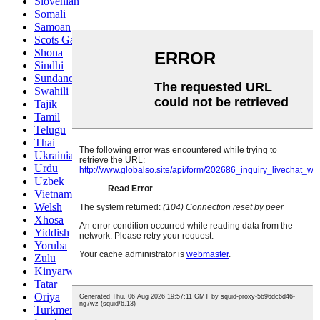
Slovenian
Somali
Samoan
Scots Gaelic
Shona
Sindhi
Sundanese
Swahili
Tajik
Tamil
Telugu
Thai
Ukrainian
Urdu
Uzbek
Vietnamese
Welsh
Xhosa
Yiddish
Yoruba
Zulu
Kinyarwanda
Tatar
Oriya
Turkmen