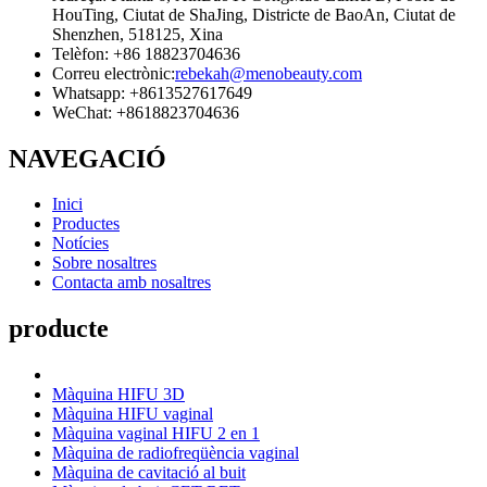
HouTing, Ciutat de ShaJing, Districte de BaoAn, Ciutat de
Shenzhen, 518125, Xina
Telèfon: +86 18823704636
Correu electrònic:
rebekah@menobeauty.com
Whatsapp: +8613527617649
WeChat: +8618823704636
NAVEGACIÓ
Inici
Productes
Notícies
Sobre nosaltres
Contacta amb nosaltres
producte
Màquina HIFU 3D
Màquina HIFU vaginal
Màquina vaginal HIFU 2 en 1
Màquina de radiofreqüència vaginal
Màquina de cavitació al buit