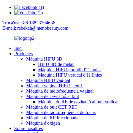
Truca'ns: +86 18823704636
E-mail: rebekah@menobeauty.com
Inici
Productes
Màquina HIFU 3D
HIFU 3D de metall
Màquina HIFU portàtil d'11 línies
Màquina HIFU vertical d'11 línies
Màquina HIFU vaginal
Màquina vaginal HIFU 2 en 1
Màquina de radiofreqüència vaginal
Màquina de cavitació al buit
Màquina de RF de cavitació al buit vertical
Màquina de buit CET RET
Màquina de radiofreqüència de focus
Màquina de RF fraccionada
Màquina d'oxigen
Sobre nosaltres