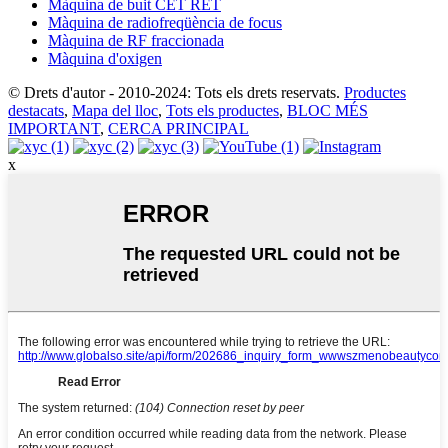
Màquina de buit CET RET
Màquina de radiofreqüència de focus
Màquina de RF fraccionada
Màquina d'oxigen
© Drets d'autor - 2010-2024: Tots els drets reservats.
Productes
destacats
,
Mapa del lloc
,
Tots els productes
,
BLOC MÉS
IMPORTANT
,
CERCA PRINCIPAL
x