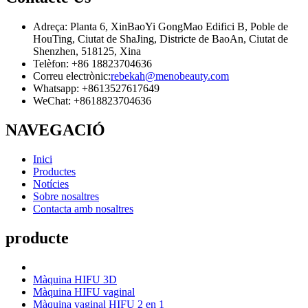
Adreça: Planta 6, XinBaoYi GongMao Edifici B, Poble de
HouTing, Ciutat de ShaJing, Districte de BaoAn, Ciutat de
Shenzhen, 518125, Xina
Telèfon: +86 18823704636
Correu electrònic:
rebekah@menobeauty.com
Whatsapp: +8613527617649
WeChat: +8618823704636
NAVEGACIÓ
Inici
Productes
Notícies
Sobre nosaltres
Contacta amb nosaltres
producte
Màquina HIFU 3D
Màquina HIFU vaginal
Màquina vaginal HIFU 2 en 1