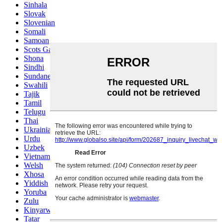
Sinhala
Slovak
Slovenian
Somali
Samoan
Scots Gaelic
Shona
Sindhi
Sundanese
Swahili
Tajik
Tamil
Telugu
Thai
Ukrainian
Urdu
Uzbek
Vietnamese
Welsh
Xhosa
Yiddish
Yoruba
Zulu
Kinyarwanda
Tatar