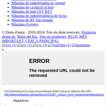
Màquina de radiofreqüència vaginal
Màquina de cavitació al buit
Màquina de buit CET RET
Màquina de radiofreqüència de focus
Màquina de RF fraccionada
Màquina d'oxigen
© Drets d'autor - 2010-2024: Tots els drets reservats.
Productes
destacats
,
Mapa del lloc
,
Tots els productes
,
BLOC MÉS
IMPORTANT
,
CERCA PRINCIPAL
x