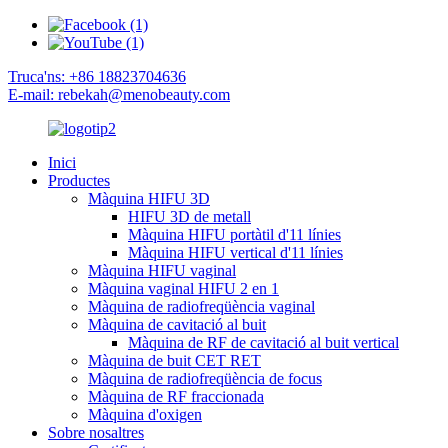
Truca'ns: +86 18823704636
E-mail: rebekah@menobeauty.com
Inici
Productes
Màquina HIFU 3D
HIFU 3D de metall
Màquina HIFU portàtil d'11 línies
Màquina HIFU vertical d'11 línies
Màquina HIFU vaginal
Màquina vaginal HIFU 2 en 1
Màquina de radiofreqüència vaginal
Màquina de cavitació al buit
Màquina de RF de cavitació al buit vertical
Màquina de buit CET RET
Màquina de radiofreqüència de focus
Màquina de RF fraccionada
Màquina d'oxigen
Sobre nosaltres